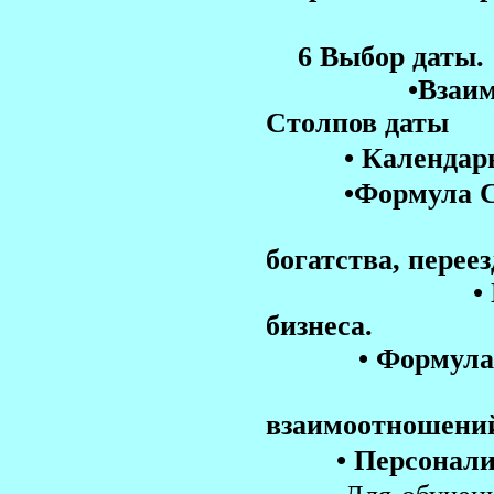
6 Выбор даты.
•Взаимодейст
Столпов даты
• Календарь T
•
Формула С
• Открыти
богатства, переез
• Церемония
бизнеса.
• Формула 
• Для гар
взаимоотношений
• Персонализ