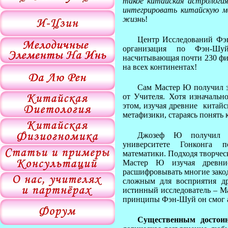
такое китайская астрологи
интегрировать китайскую м
жизнь
!
Центр Исследований Фэ
организация по Фэн-Шуй
насчитывающая почти 230 фи
на всех континентах!
Сам Мастер Ю получил 
от Учителя. Хотя изначальн
этом, изучая древние китайс
метафизики, стараясь понять
Джозеф Ю получил кл
университете Гонконга 
математики. Подходя творчес
Мастер Ю изучая древние
расшифровывать многие зако
сложным для восприятия др
истинный исследователь – М
принципы Фэн-Шуй он смог а
Существенным достои