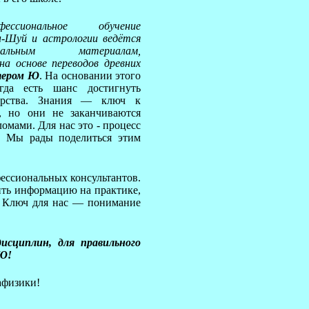
офессиональное обучение
н-Шуй и астрологии ведётся
льным материалам,
на основе переводов древних
ером
Ю
. На основании этого
гда есть шанс достигнуть
ерства. Знания — ключ к
, но они не заканчиваются
омами. Для нас это - процесс
. Мы рады поделиться этим
фессиональных консультантов.
ить информацию на практике,
. Ключ для нас — понимание
исциплин, для правильного
 Ю!
афизики!