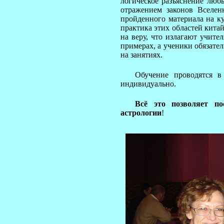
логическое разъяснение люб
отражением законов Вселен
пройденного материала на к
практика этих областей китай
на веру, что излагают учите
примерах, а ученики обязате
на занятиях.
Обучение проводятся в
индивидуально.
Всё это позволяет п
астрологии
!