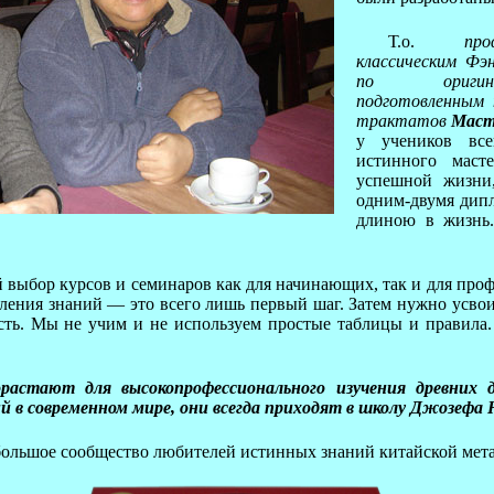
Т.о.
пр
классическим Фэ
по оригина
подготовленным 
трактатов
Маст
у учеников все
истинного маст
успешной жизни
одним-двумя дипл
длиною в жизнь
й выбор курсов и семинаров как для начинающих, так и для про
пления знаний — это всего лишь первый шаг. Затем нужно усво
сть. Мы не учим и не используем простые таблицы и правила
растают для высокопрофессионального изучения древних д
ий в современном мире, они всегда приходят в школу Джозефа
большое сообщество любителей истинных знаний китайской мет