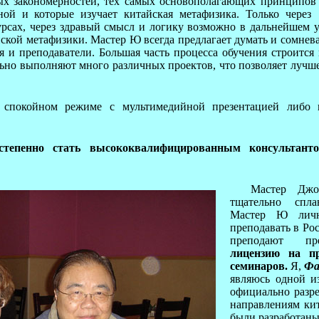
ых закономерностей, тех самых основополагающих принципов 
ной и которые изучает китайская метафизика. Только чере
урсах, через здравый смысл и логику возможно в дальнейшем 
ской метафизики. Мастер Ю всегда предлагает думать и сомневат
ля и преподаватели. Большая часть процесса обучения строитс
льно выполняют много различных проектов, что позволяет лучш
 спокойном режиме с мультимедийной презентацией либо 
остепенно стать высококвалифицированным консультан
Мастер Джо
тщательно спла
Мастер Ю личн
преподавать в Ро
преподают пре
лицензию
на п
семинаров.
Я,
Фа
являюсь одной и
официально разр
направлениям ки
были разработаны