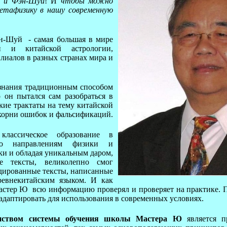
я и Фэн-Шуй
! И
чтобы можно
етафизику в нашу современную
н-Шуй - самая большая в мире
 и китайской астрологии,
лиалов в разных странах мира и
знания традиционным способом
о он пытался сам разобраться в
кие трактаты на тему китайской
 корни ошибок и фальсификаций.
ассическое образование в
по направлениям физики и
ки и обладая уникальным даром,
 тексты, великолепно смог
дированные тексты, написанные
евнекитайским языком. И как
астер Ю всю информацию проверял и проверяет на практике. 
даптировать для использования в современных условиях.
нством системы обучения школы Мастера Ю
является п