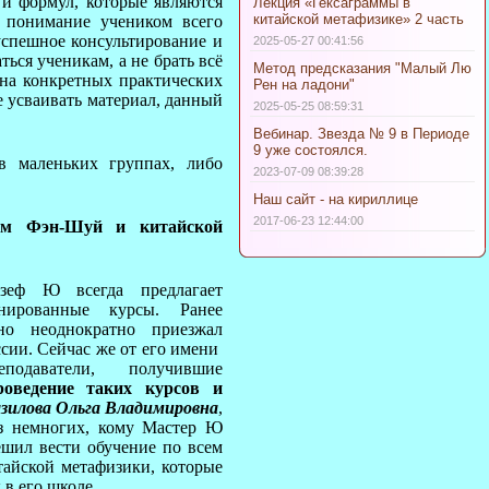
и формул, которые являются
Лекция «Гексаграммы в
китайской метафизике» 2 часть
з понимание учеником всего
успешное консультирование и
2025-05-27 00:41:56
ься ученикам, а не брать всё
Метод предсказания "Малый Лю
я на конкретных практических
Рен на ладони"
е усваивать материал, данный
2025-05-25 08:59:31
Вебинар. Звезда № 9 в Периоде
9 уже состоялся.
в маленьких группах, либо
2023-07-09 08:39:28
Наш сайт - на кириллице
2017-06-23 12:44:00
том Фэн-Шуй и китайской
зеф Ю всегда предлагает
нированные курсы. Ранее
о неоднократно приезжал
ссии. Сейчас же от его имени
подаватели, получившие
роведение таких курсов и
зилова Ольга Владимировна
,
з немногих, кому Мастер Ю
ешил вести обучение по всем
тайской метафизики, которые
 в его школе.