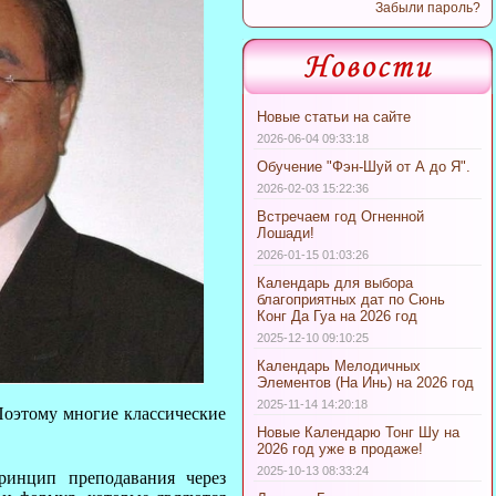
Забыли пароль?
Новые статьи на сайте
2026-06-04 09:33:18
Обучение "Фэн-Шуй от А до Я".
2026-02-03 15:22:36
Встречаем год Огненной
Лошади!
2026-01-15 01:03:26
Календарь для выбора
благоприятных дат по Сюнь
Конг Да Гуа на 2026 год
2025-12-10 09:10:25
Календарь Мелодичных
Элементов (На Инь) на 2026 год
2025-11-14 14:20:18
Поэтому многие классические
Новые Календарю Тонг Шу на
2026 год уже в продаже!
2025-10-13 08:33:24
ринцип преподавания через