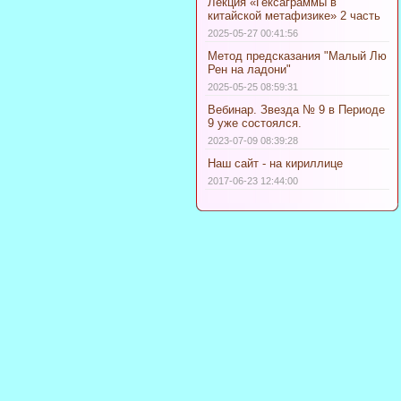
Лекция «Гексаграммы в
китайской метафизике» 2 часть
2025-05-27 00:41:56
Метод предсказания "Малый Лю
Рен на ладони"
2025-05-25 08:59:31
Вебинар. Звезда № 9 в Периоде
9 уже состоялся.
2023-07-09 08:39:28
Наш сайт - на кириллице
2017-06-23 12:44:00