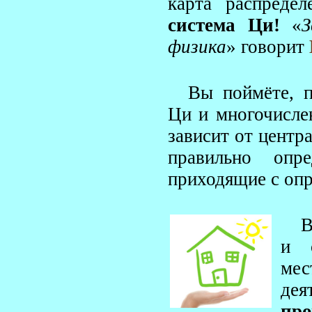
карта распред
система Ци!
«
физика
» говорит
Вы поймёте, 
Ци и многочисле
зависит от центр
правильно опр
приходящие с оп
В
и с
мес
де
пр