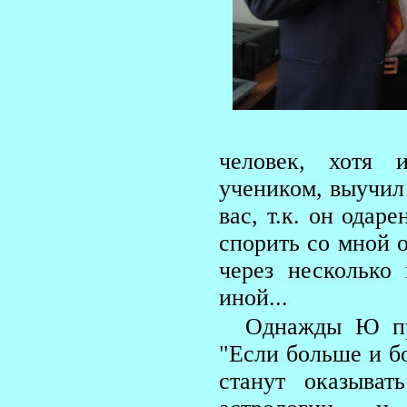
человек, хотя 
учеником, выучил
вас, т.к. он одар
спорить со мной 
через несколько
иной...
Однажды Ю про
"Если больше и б
станут оказыват