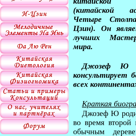
китайской 
(китайской а
Четыре Столпа
Цзин). Он явля
лучших Масте
мира.
Джозеф Ю п
консультирует б
всех континентах
Краткая биогр
Джозеф Ю родил
во время второй
обычным дереве