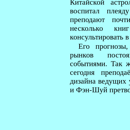
Китайской астр
воспитал плеяд
преподают почт
несколько кни
консультировать в
Его прогнозы
рынков постоя
событиями. Так 
сегодня препода
дизайна ведущих 
и Фэн-Шуй претво