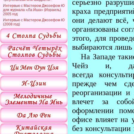
серьезно разруш
Интервью с Мастером Джозефом Ю
краха предприяти
для журнала «Ла Иша» (Израиль)
2005 год
они делают всё,
Интервью с Мастером Джозефом Ю
(2008 год)
организованы со
этого, для прове
выбираются лишь 
На Западе таки
Чейз и, да
всегда консульт
прежде чем сде
реорганизации и
влечет за собо
оформлении пом
офисе влияет на у
без консультации