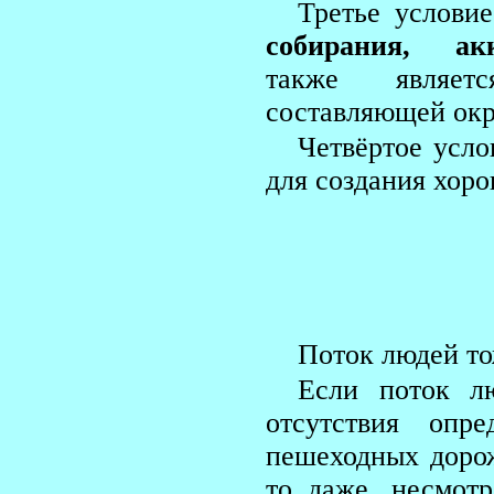
Третье услови
собирания, ак
также являетс
составляющей ок
Четвёртое усло
для создания хоро
Поток людей то
Если поток лю
отсутствия опр
пешеходных дорож
то даже, несмотр