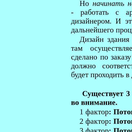
Но
начинать н
- работать с а
дизайнером. И э
дальнейшего проц
Дизайн здания 
там осуществля
сделано по заказу
должно соответс
будет проходить в
Существует 3
во внимание.
1 фактор
: Пото
2 фактор
: Пото
3 фактор
: Пото