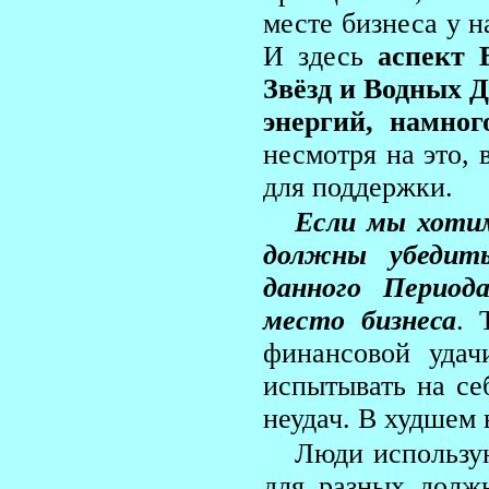
месте бизнеса у н
И здесь
аспект 
Звёзд и Водных 
энергий, намно
несмотря на это, 
для поддержки.
Если мы хотим
должны убедить
данного Период
место бизнеса
. 
финансовой удач
испытывать на се
неудач. В худшем 
Люди использую
для разных долж