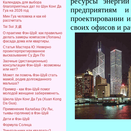
ресурсы энергии
Календарь для выбора
благоприятных дат по Шун Конг Да
предприятиям 
Гуа на 2026 год
проектировании и
Мин Гуа человека и как её
рассчитать
своих офисов и ра
Tai Sui 太歲
О практике Фэн-Шуй: как правильно
делать замеры компасом (Лопань)
фасада дома или квартиры.
Статья Мастера Ю: Неверно
проинтерпретированное
высказывание Су Дун По
Заочные (дистанционные)
консультации Фэн-Шуй - возможны
или нет?
Может ли помочь Фэн-Шуй стать
мамой, родив долгожданного
малыша?
Пример - как Фэн-Шуй помог
молодой женщине забеременеть.
Школа Шун Конг Да Гуа (Xuan Kong
Da Gua).
Применение Калабаш (Ху Лы,
тыквы-горлянки) в Фэн-Шуй
Дети и Фэн-Шуй
Формула Солнца
Треугольники или квадраты?