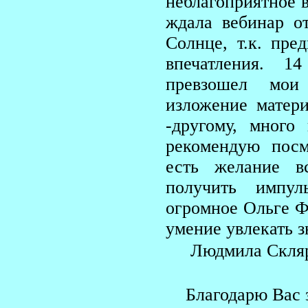
неблагоприятное в
ждала вебинар о
Солнце, т.к. пре
впечатления. 14 
превзошел мои
изложение матери
-другому, мног
рекомендую посм
есть желание в
получить импу
огромное Ольге Фа
умение увлекать 
Людмила Скля
Благодарю Вас 