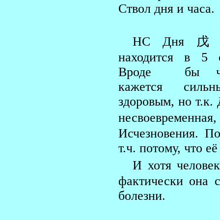
Ствол дня и часа.
НС Дня 戊
находится в 5 с
Вроде бы че
кажется силь
здоровым, но т.к.
несвоевременн
Исчезновения. По
т.ч. потому, что е
И хотя челове
фактически она 
болезни.