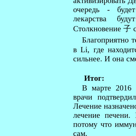
активизировать Дв
очередь - буде
лекарства буд
Столкновение 子 с
Благоприятно т
в Li, где находи
сильнее. И она см
Итог:
В марте 2016 
врачи подтверди
Лечение назначено
лечение печени.
потому что иммун
сам.