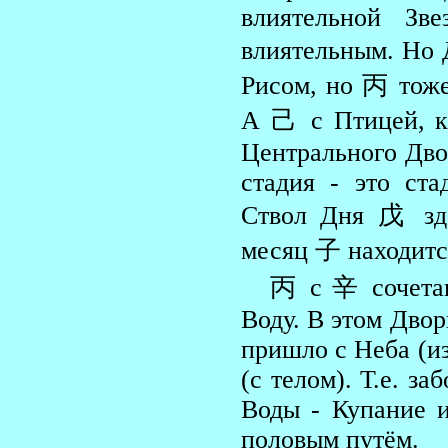
влиятельной Зв
влиятельным. Но 
Рисом, но 丙 тоже
А 己 с Птицей, ко
Центрального Двор
стадия - это ст
Ствол Дня 戊 зде
месяц 子 находится
丙 с 辛 сочетаю
Воду. В этом Дворц
пришло с Неба (из
(с телом). Т.е. з
Воды - Купание 
половым путём.