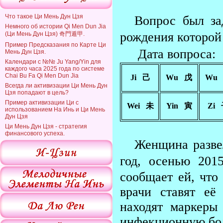
Что такое Ци Мень Дун Цзя
Вопрос был за
Немного об истории Qi Men Dun Jia
рождения которой
(Ци Мень Дун Цзя) 奇門遁甲.
Пример Предсказания по Карте Ци
Дата вопроса:
Мень Дун Цзя.
Календари с №№ Ju Yang/Yin для
каждого часа 2025 года по системе
Chai Bu Fa Qi Men Dun Jia
Ji   己
Wu   戊
Wu  
Всегда ли активизации Ци Мень Дун
Цзя попадают в цель?
Пример активизации Ци с
Wei   未
Yin   寅
Zi  
использованием На Инь и Ци Мень
Дун Цзя
Ци Мень Дун Цзя - стратегия
финансового успеха.
Женщина развел
год, осенью 2
сообщает ей, что
врачи ставят е
находят маркеры
инфекционную бол