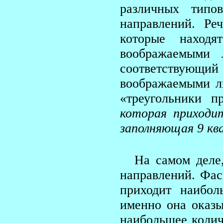
различных типо
направлений. Р
которые находя
воображаемыми 
соответству
воображаемыми ли
«треугольники п
которая приходи
заполняющая 9 кв
На самом деле
направлений. Фа
приходит наибо
именно она оказ
наибольшее колич