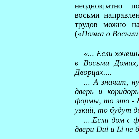
неоднократно п
восьми направле
трудов можно н
(«
Поэма о Восьми
«... Если хоче
в Восьми Домах
Дворцах....
... А значит, 
дверь и коридор
формы, то это - 
узкий, то будут 
....Если дом с
двери
Dui
и
Li
не б