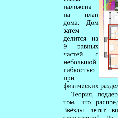
наложена
на план
дома. Дом
затем
делится на
9 равных
частей с
небольшой
гибкостью
при
физических разде
Теория, подде
том, что распре
Звёзды летят в
траекторией Ло