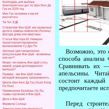
Календарь для выбора
благоприятных дат по Шун Конг Да
Гуа на 2026 год
Мин Гуа человека и как её
рассчитать
Tai Sui 太歲
О практике Фэн-Шуй: как правильно
делать замеры компасом (Лопань)
фасада дома или квартиры.
Статья Мастера Ю: Неверно
проинтерпретированное
высказывание Су Дун По
Возможно, это 
Заочные (дистанционные)
консультации Фэн-Шуй - возможны
способа анализа
или нет?
Может ли помочь Фэн-Шуй стать
Сравнивать их —
мамой, родив долгожданного
малыша?
апельсины. Чита
Пример - как Фэн-Шуй помог
молодой женщине забеременеть.
состоит каждый
Школа Шун Конг Да Гуа (Xuan Kong
Da Gua).
предпочитаете исп
Применение Калабаш (Ху Лы,
тыквы-горлянки) в Фэн-Шуй
Дети и Фэн-Шуй
Перед строите
Формула Солнца
Треугольники или квадраты?