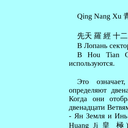
Qing Nang Xu 
先天 羅 經 十二
В Лопань секто
В Hou Tian С
используются.
Это означает
определяют двен
Когда они отоб
двенадцати Ветвя
- Ян Земля и Инь
Huang Ji 皇 極),