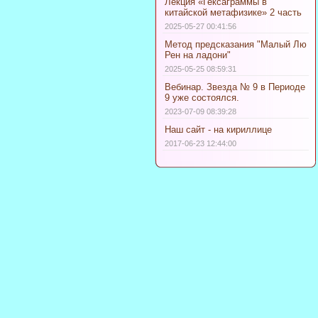
Лекция «Гексаграммы в
китайской метафизике» 2 часть
2025-05-27 00:41:56
Метод предсказания "Малый Лю
Рен на ладони"
2025-05-25 08:59:31
Вебинар. Звезда № 9 в Периоде
9 уже состоялся.
2023-07-09 08:39:28
Наш сайт - на кириллице
2017-06-23 12:44:00