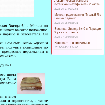
Лекция «Гексаграммы в
китайской метафизике» 2 часть
2025-05-27 00:41:56
Метод предсказания "Малый Лю
Рен на ладони"
2025-05-25 08:59:31
елая Звезда 6"
- Металл по
Вебинар. Звезда № 9 в Периоде
занимает высокое положение.
9 уже состоялся.
 партию и завоевателя. Он
2023-07-09 08:39:28
очь Вам быть
очень хорошим
Наш сайт - на кириллице
ает получить повышение по
2017-06-23 12:44:00
т прекрасные перспективы в
чем месте
.
зду № 1.
ого цвета
огда Ваша
укрепление
ся в этом
чали и одиночества, а также
 по здоровью (при некоторых