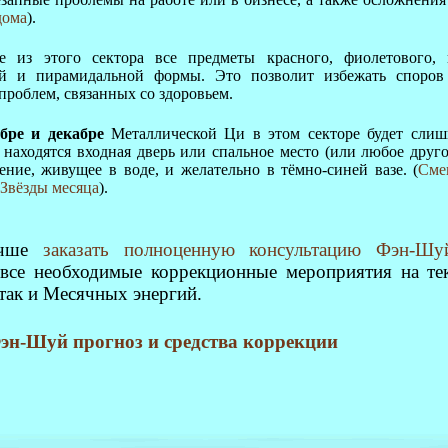
дома
).
е из этого сектора все предметы красного, фиолетового, 
ой и пирамидальной формы. Это позволит избежать споров
проблем, связанных со здоровьем.
бре и декабре
Металлической Ци в этом секторе будет слиш
е находятся входная дверь или спальное место (или любое друг
тение, живущее в воде, и желательно в тёмно-синей вазе. (
Сме
 Звёзды месяца
).
учше
заказать полноценную консультацию Фэн-Шу
 все необходимые коррекционные мероприятия на те
так и Месячных энергий.
 Фэн-Шуй прогноз и средства коррекции