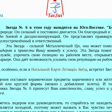
Звезда № 6 в этом году находится на Юго-Востоке.
"Б
природе. Он сильный и постоянно двигается. Он благородный и 
Он боевой и дисциплинирующий. Он представляет правящую
целеустремлённый и ответственный.
Эта Звезда - сильной Металлический Ци, она может пом
лидером и привести Вашу команду к успеху.
Эта Звезда помог
службе, упрочить свою позицию на рабочем месте, открывае
карьере. Она даёт возможность
усилить свою репутацию на рабо
 особенно, если в
Натальной Карте Летящих Звёзд,
встретит Зве
ения поставьте керамические предметы коричневого или жёлт
ной или круглой формы (можно с добавление золота). И т
ержка Звезды № 6 принесут Вам
известность, славу, успех и 
са.
етесь лидером или руководителем, то старайтесь не находить
 является холодной, поэтому может вызвать в Вас чувство пе
запные проблемы на работе или в бизнесе, а также осложнения