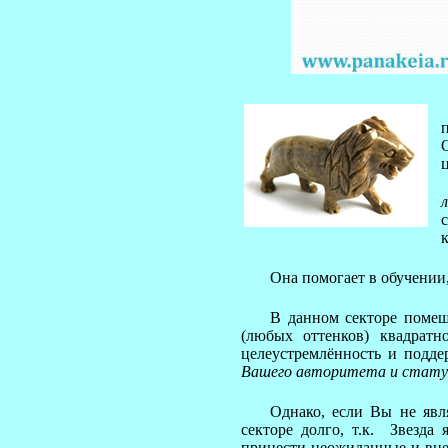
Она помогает в обучении,
В данном секторе помещ
(любых оттенков) квадрат
целеустремлённость и подд
Вашего авторитета и стату
Однако, если Вы не явля
секторе долго, т.к. Звезда
принести неожиданные и вне