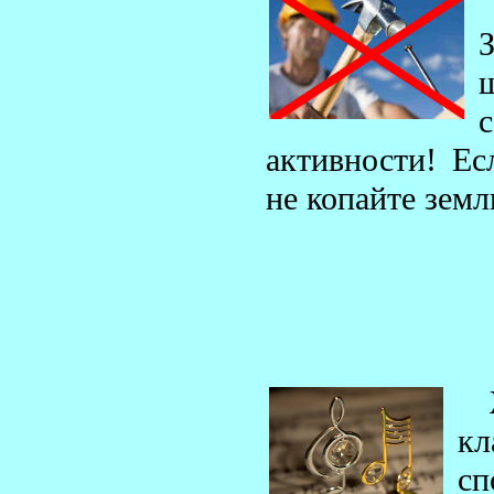
активности! Ес
не копайте земл
кл
сп