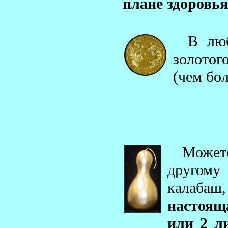
плане здоровья
В люб
золотог
(чем бо
Может
другому
калабаш
настояща
или 2 л