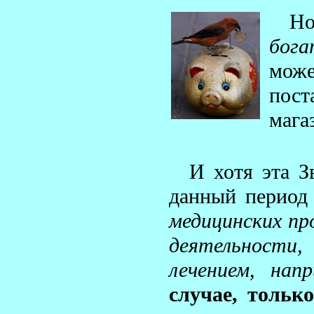
Но
бога
може
пост
магаз
И хотя эта З
данный период
медицинских пр
деятельности
лечением, нап
случае, тольк