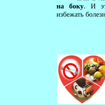
на боку
. И э
избежать болезн